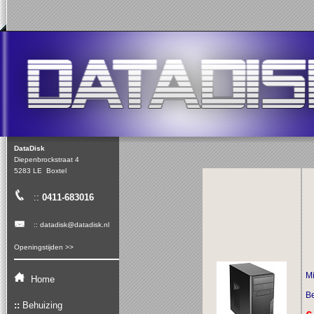
DataDisk
Diepenbrockstraat 4
5283 LE Boxtel
::
0411-683016
:: datadisk@datadisk.nl
Openingstijden >>
M
Home
Be
::
Behuizing