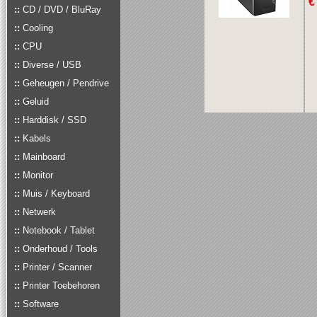
€
::
CD / DVD / BluRay
::
Cooling
::
CPU
::
Diverse / USB
::
Geheugen / Pendrive
::
Geluid
::
Harddisk / SSD
::
Kabels
::
Mainboard
::
Monitor
::
Muis / Keyboard
::
Netwerk
::
Notebook / Tablet
::
Onderhoud / Tools
::
Printer / Scanner
::
Printer Toebehoren
::
Software