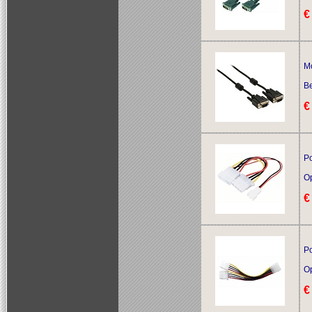
€
Mo
Be
€
Po
O
€
Po
O
€