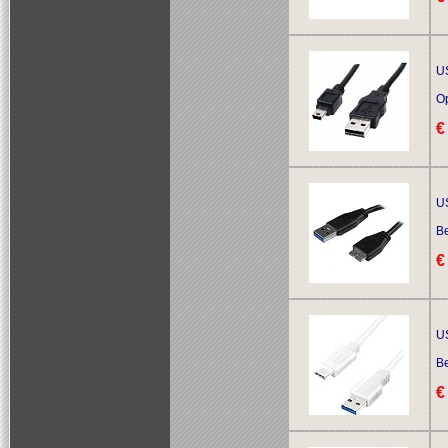
US
O
€
US
Be
€
U
Be
€