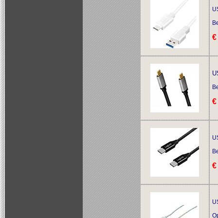
U
Be
€
U
Be
€
U
Be
€
US
O