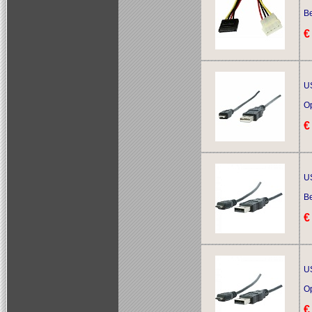
Be
€
US
O
€
US
Be
€
US
O
€