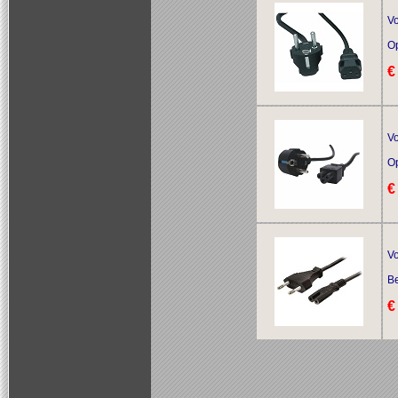
V
O
€
V
O
€
V
Be
€