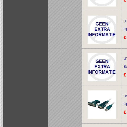
€
UT
O
€
UT
Be
€
US
O
€