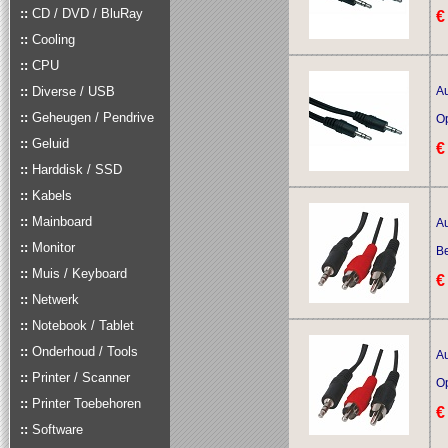
::
CD / DVD / BluRay
€
::
Cooling
::
CPU
::
Diverse / USB
Au
::
Geheugen / Pendrive
O
::
Geluid
€
::
Harddisk / SSD
::
Kabels
::
Mainboard
Au
::
Monitor
Be
::
Muis / Keyboard
€
::
Netwerk
::
Notebook / Tablet
::
Onderhoud / Tools
Au
::
Printer / Scanner
O
::
Printer Toebehoren
€
::
Software