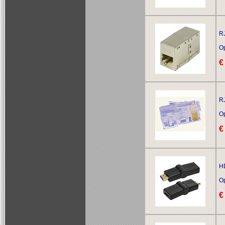
RJ
O
€
RJ
O
€
H
O
€