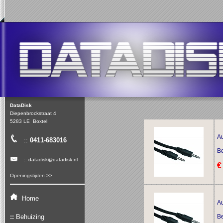
DataDisk
Diepenbrockstraat 4
5283 LE Boxtel
Au
::
0411-683016
Be
:: datadisk@datadisk.nl
€
Openingstijden >>
Home
Au
::
Behuizing
Be