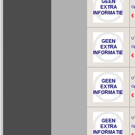
O
€
UT
O
€
UT
O
€
UT
O