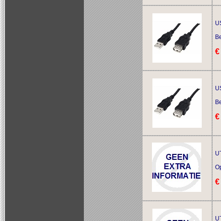
U
Be
€
U
Be
€
UT
O
€
UT