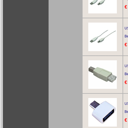
€
US
Be
€
US
Be
€
U
Be
€