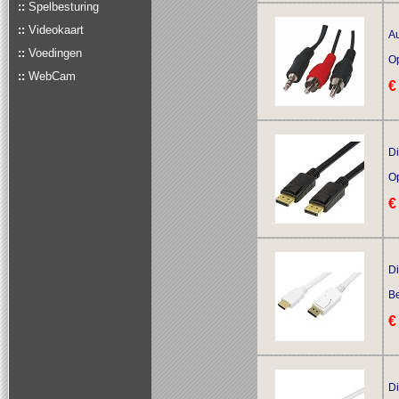
::
Spelbesturing
::
Videokaart
Au
::
Voedingen
O
::
WebCam
€
Di
O
€
Di
Be
€
Di