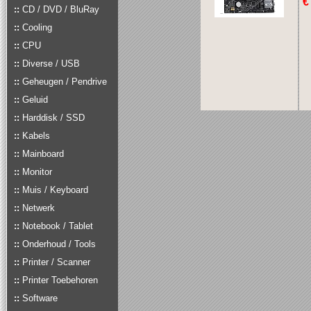
€ 
::
CD / DVD / BluRay
::
Cooling
::
CPU
::
Diverse / USB
::
Geheugen / Pendrive
::
Geluid
::
Harddisk / SSD
::
Kabels
::
Mainboard
::
Monitor
::
Muis / Keyboard
::
Netwerk
::
Notebook / Tablet
::
Onderhoud / Tools
::
Printer / Scanner
::
Printer Toebehoren
::
Software