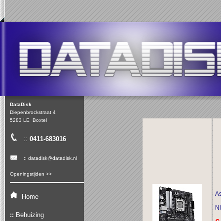
DataDisk
Diepenbrockstraat 4
5283 LE Boxtel
::
0411-683016
:: datadisk@datadisk.nl
Openingstijden >>
A
Home
Ni
::
Behuizing