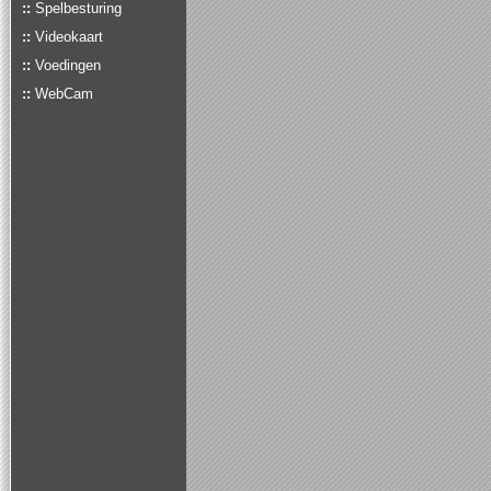
::
Spelbesturing
::
Videokaart
::
Voedingen
::
WebCam